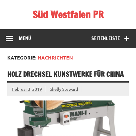
Zum
Inhalt
Süd Westfalen PR
springen
Dein Presse Portal
MENÜ
SEITENLEISTE
KATEGORIE:
NACHRICHTEN
HOLZ DRECHSEL KUNSTWERKE FÜR CHINA
Februar 3, 2019
Shelly Steward